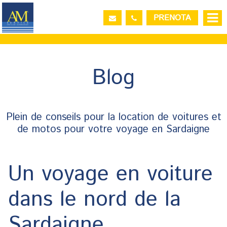
PRENOTA
Du:
Au:
Adultes:
Enfants:
Blog
Vérifier la Disponibilité
Plein de conseils pour la location de voitures et
Demander informations
de motos pour votre voyage en Sardaigne
Un voyage en voiture
dans le nord de la
Sardaigne