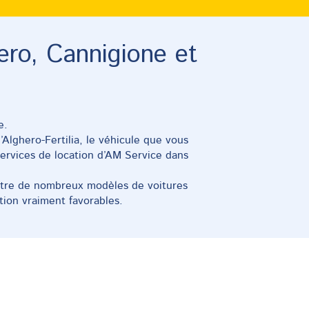
éroports et les
ues de la Sardaigne
ero, Cannigione et
hena et Cannigione et allez où vous
e.
’Alghero-Fertilia, le véhicule que vous
services de location d’AM Service dans
entre de nombreux modèles de voitures
tion vraiment favorables.