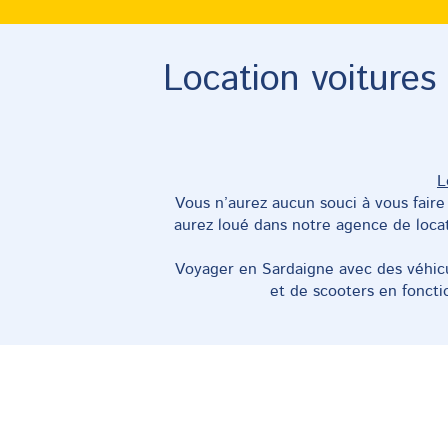
Lo
pr
Location voitures
Dép
vou
L
Vous n’aurez aucun souci à vous faire :
aurez loué dans notre agence de locat
Voyager en Sardaigne avec des véhicu
et de scooters en foncti