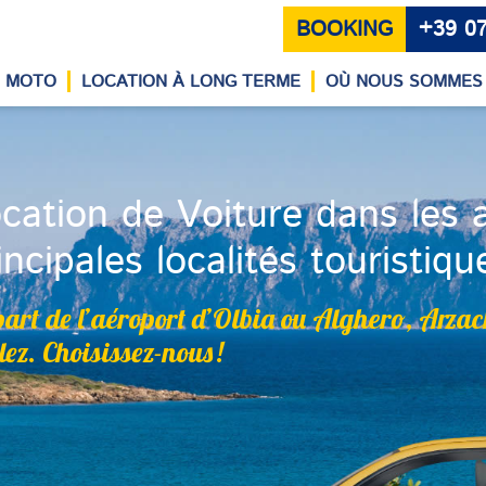
BOOKING
+39 0
MOTO
LOCATION À LONG TERME
OÙ NOUS SOMMES
cation de Voiture dans les a
incipales localités touristiq
art de l’aéroport d’Olbia ou Alghero, Arzac
lez. Choisissez-nous !