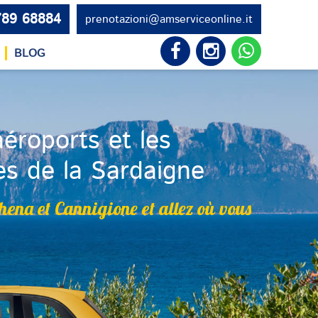
789 68884
prenotazioni@amserviceonline.it
BLOG
éroports et les
ues de la Sardaigne
hena et Cannigione et allez où vous