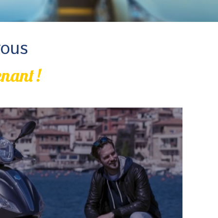
vous
nant !