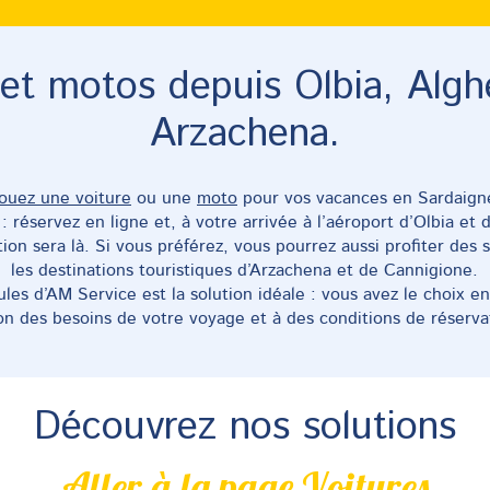
cation de Voiture dans les a
incipales localités touristiq
 et motos depuis Olbia, Algh
art de l’aéroport d’Olbia ou Alghero, Arzac
Arzachena.
lez. Choisissez-nous !
ouez une voiture
ou une
moto
pour vos vacances en Sardaign
 réservez en ligne et, à votre arrivée à l’aéroport d’Olbia et d
ion sera là. Si vous préférez, vous pourrez aussi profiter des 
les destinations touristiques d’Arzachena et de Cannigione.
les d’AM Service est la solution idéale : vous avez le choix 
on des besoins de votre voyage et à des conditions de réserva
Découvrez nos solutions
Aller à la page Voitures