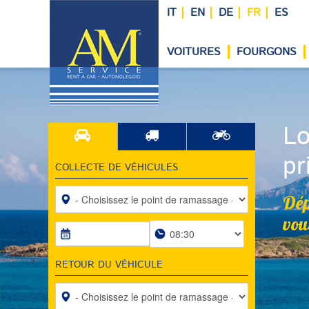
IT
EN
DE
FR
ES
VOITURES
FOURGONS
Lo
pr
COLLECTE DE VÉHICULES
Dép
vou
RETOUR DU VÉHICULE